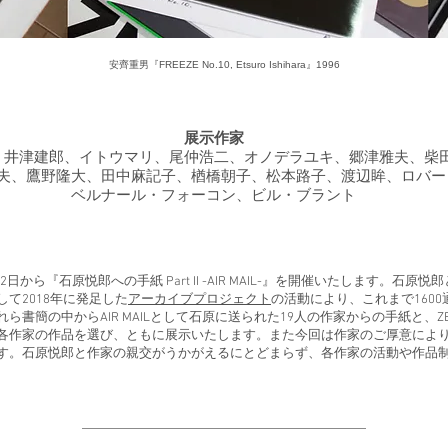
安齊重男『FREEZE No.10, Etsuro Ishihara』1996
展示作家
、井津建郎、イトウマリ、尾仲浩二、オノデラユキ、郷津雅夫、柴
夫、鷹野隆大、田中麻記子、楢橋朝子、松本路子、渡辺眸、ロバー
ベルナール・フォーコン、ビル・ブラント
iでは4月2日から『石原悦郎への手紙 Part II -AIR MAIL-』を開催いたします。石原悦郎と
て2018年に発足した
アーカイブプロジェクト
の活動により、これまで160
書簡の中からAIR MAILとして石原に送られた19人の作家からの手紙と、ZEI
各作家の作品を選び、ともに展示いたします。また今回は作家のご厚意
によ
す。石原悦郎と作家の親交がうかがえるにとどまらず、各作家の活動や作品