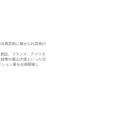
の古典芸術に魅せられ芸術の
ONを創設。フランス、アメリカ
木経惟や森山大道といった日
クション展を企画開催し、