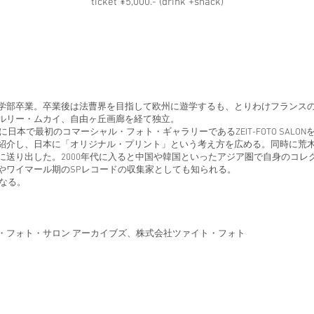
ticket ¥5,000.- (drink +snack)
学部卒業。卒業後は法曹界を目指して欧州に遊学するも、とりわけフランス
ルリー・ムカイ、自由ヶ丘画廊を経て独立。
に日本で最初のコマーシャル・フォト・ギャラリーであるZEIT-FOTO SAL
紹介し、日本に「オリジナル・プリント」という考え方を広める。同時に荒
に送り出した。2000年代に入ると中国や韓国といったアジア圏で自身のコレ
やワイマール期のSPレコードの収集家としても知られる。
くなる。
・フォト・サロン アーカイブズ、株式会社ツァイト・フォト