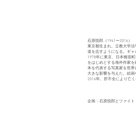
石原悦郎（1941ー2016）
東京都生まれ。立教大学法
道を志すようになる。ギャ
1978年に東京、日本橋室町
をはじめとする海外作家を
本を代表する写真家を世界
大きな影響を与えた。絵画
​2016年、肝不全により亡
企画：石原悦郎とツァイト