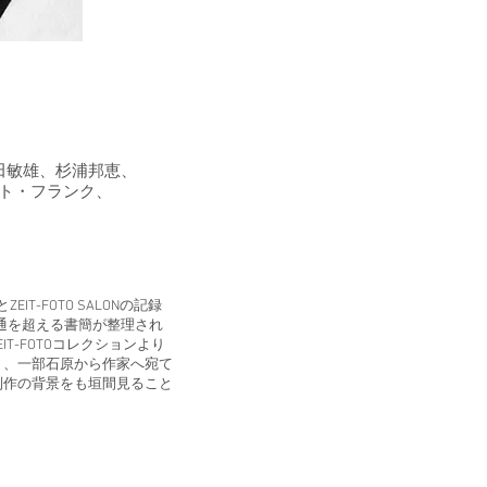
田敏雄、杉浦邦恵、
ト・フランク、
ZEIT-FOTO SALONの記録
0通を超える書簡が整理され
T-FOTOコレクションより
り、一部石原から作家へ宛て
制作の背景をも垣間見ること