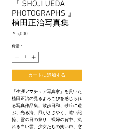
『 SHOJI UEDA
PHOTOGRAPHS 』
植田正治写真集
価
￥5,000
格
数量
*
カートに追加する
「生涯アマチュア写真家」を貫いた
植田正治の見るよろこびを感じられ
る写真作品集。散歩日和、砂丘に遊
ぶ、光る海、風がささやく、遠い記
憶、雪の日の祭り、裸婦の背中、流
れる白い雲、少女たちの笑い声、窓