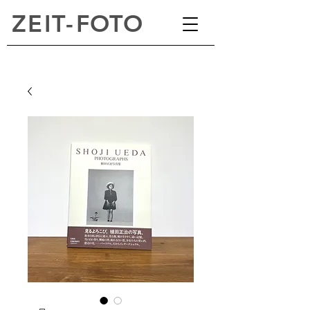
ZEI
T
-
FOTO