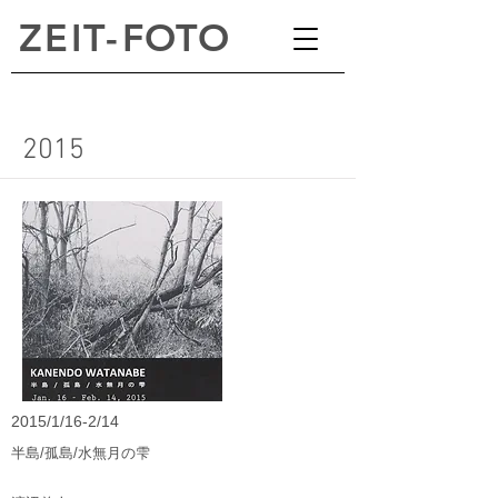
ZEI
T
-
FOTO
2015
2015/1/16-2/14
半島/孤島/水無月の雫