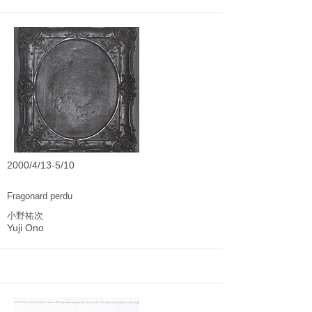
2000/4/13-5/10
Fragonard perdu
小野祐次
Yuji Ono