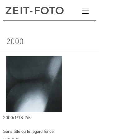
ZEI
T
-
FOTO
2000
2000/1/18-2/5
Sans title ou le regard foncé