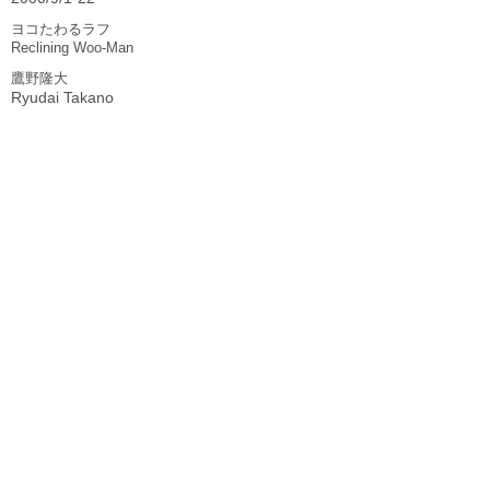
ヨコたわるラフ
Reclining Woo-Man
鷹野隆大
Ryudai Takano
2000/9/27-10/18
BELFAST