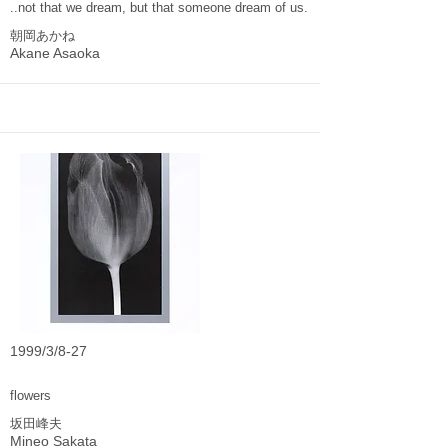
..not that we dream, but that someone dream of us.
朝岡あかね
Akane Asaoka
1999/3/8-27
flowers
坂田峰夫
Mineo Sakata