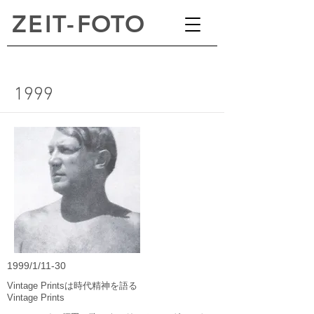
ZEI
T
-
FOTO
1999
1999/1/11-30
Vintage Printsは時代精神を語る
Vintage Prints