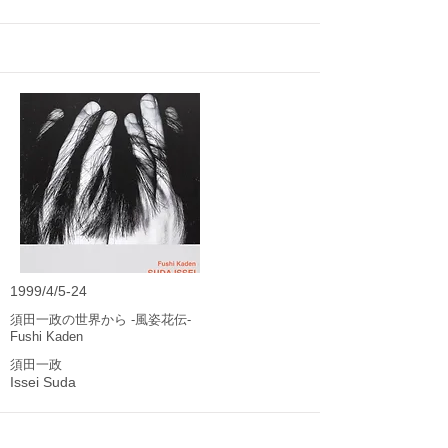
1999/4/5-24
須田一政の世界から -風姿花伝-
Fushi Kaden
須田一政
Issei Suda