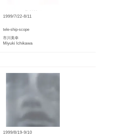
1999/7/22-8/11
tele-ship-scope
市川美幸
Miyuki Ichikawa
1999/8/19-9/10