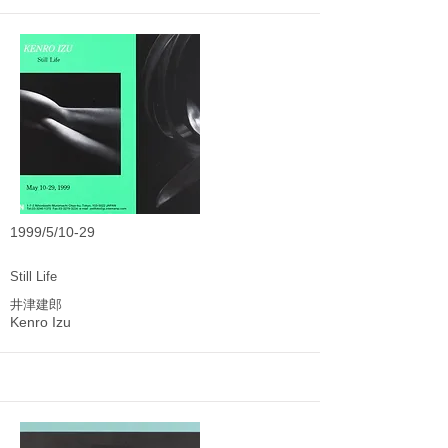
1999/5/10-29
Still Life
井津建郎
Kenro Izu