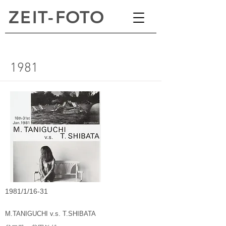
ZEI
T
-
FOTO
1981
1981/1/16-31
M.TANIGUCHI v.s. T.SHIBATA​