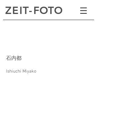
ZEI
T
-
FOTO
石内都
Ishiuchi Miyako