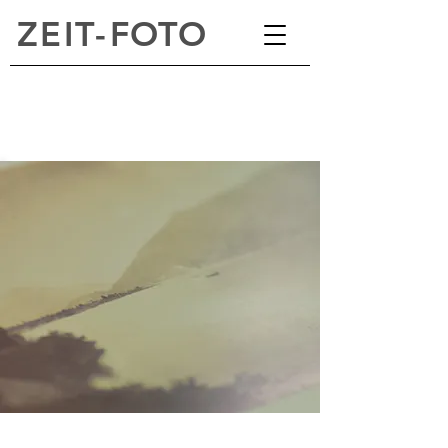
ZEI
T
-
FOTO
国立市
zf@zeit-foto.com