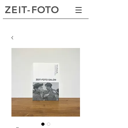
ZEI
T
-
FOTO