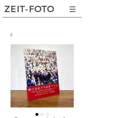
ZEI
T
-
FOTO