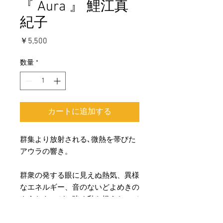
『 Aura 』 鯉江真
紀子
価
￥5,500
格
数量
*
カートに追加する
群集より放射される､微熱を帯びた
アウラの響き。
群衆の発する眼に見えぬ熱気、異様
なエネルギー、音のないどよめきの
ようなものが、強く私を捉えたので
ある。( 高階秀爾 )