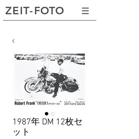
ZEI
T
-
FOTO
1987年 DM 12枚セ
ット